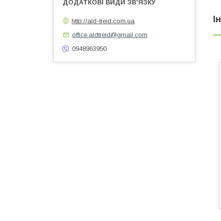
І
http://ald-treid.com.ua
office.aldtreid@gmail.com
0948963950