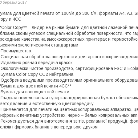
0 березня 2017
умага для цветной печати от 100г/м до 300 г/м, форматы А4, А3, 
opy и 4СС
*Сolor Copy** – лидер на рынке бумаги для цветной лазерной печа
бязана своим успехом специальной обработке поверхности, что г
роходные качества на высокоскоростных принтерах и термостойко
ысокими экологическими стандартами
 Преимущества:
 Специальная обработка поверхности для яркого воспроизведения
 Идеально ровная передача красок
 Экологически чистое производство, сертифицирована FSC и Ecola
 Бумага Color Copy CO2 нейтральна
 Одобрена ведущими производителями оригинального оборудова
*Бумага для цветной печати 4СС**
 Бумага для полноцветной печати
 Гладкая немелованная суперкаландрированная бумага обеспечи
ветоделение и естественную цветопередачу
 Применяется для печати на цветных копировальных аппаратах, ц
ифровых печатных устройствах, черно – белых копировальных апп
 Рекомендується для виготовлення звітів, рекламної продукції, фол
елізів і фірмових бланків з попередньою друком