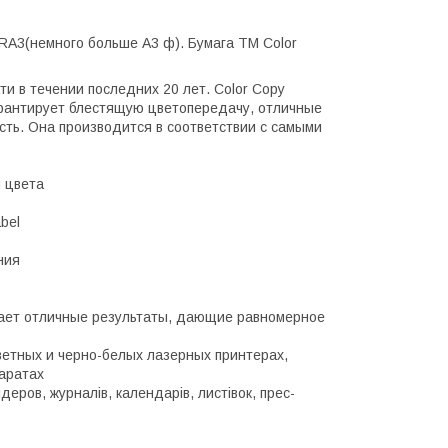
SRA3(немного больше А3 ф). Бумага ТМ Сolor
ти в течении последних 20 лет. Color Copy
арантирует блестящую цветопередачу, отличные
сть. Она производится в соответствии с самыми
 цвета
bel
ния
вает отличные результаты, дающие равномерное
ветных и черно-белых лазерных принтерах,
аратах
деров, журналів, календарів, листівок, прес-