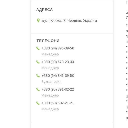
1
Б
C
вул. Княжа, 7, Чернігів, Україна
*
о
п
в
*
+380 (94) 896-39-50
*
Менеджер
*
+380 (99) 673-23-33
*
Менеджер
*
*
+380 (94) 841-09-50
*
Бухгалтерия
*
+380 (95) 391-02-22
*
Менеджер
ц
*
+380 (63) 502-21-21
ц
Менеджер
*
р