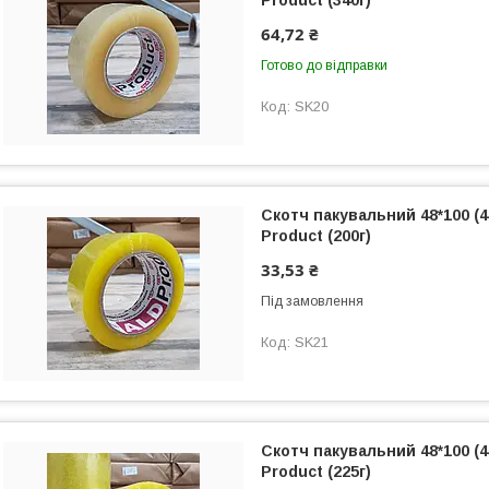
Product (340г)
64,72 ₴
Готово до відправки
SK20
Скотч пакувальний 48*100 (
Product (200г)
33,53 ₴
Під замовлення
SK21
Скотч пакувальний 48*100 (
Product (225г)