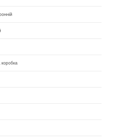
ронній
й
 коробка