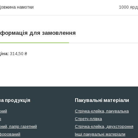
овжина намотки
1000 ярд
нформація для замовлення
іна:
314,50 ₴
а продукція
Пакувальні матеріали
сний
Стрічка-клейка, пакувальна
р
Стретч-плівка
ний, папір газетний
Стрічка-клейка, двухстороння
форований
Інші пакувальні матеріали