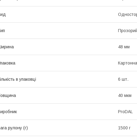
Вид
Односто
ип
Прозори
Ширина
48 мм
паковка
Картонна
ількість в упаковці
6 шт.
Товщина
40 мкм
иробник
ProDAL
ага рулону (г)
1500 г