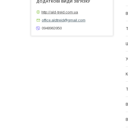
http://ald-treid.com.ua
office.aldtreid@gmail.com
0948963950
Т
У
К
В
В