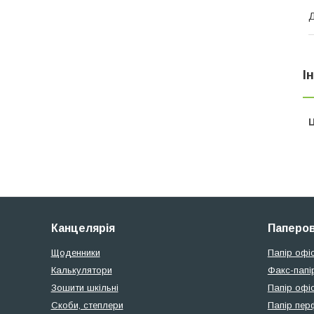
Д
І
Ц
Канцелярія
Паперов
Щоденники
Папір офі
Калькулятори
Факс-папі
Зошити шкільні
Папір офіс
Скоби, степлери
Папір пер