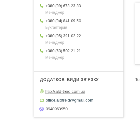
+380 (99) 673-23-33
Менеджер
+380 (94) 841-09-50
Бухгалтерия
+380 (95) 391-02-22
Менеджер
+380 (63) 502-21-21
Менеджер
http://ald-treid.com.ua
office.aldtreid@gmail.com
0948963950