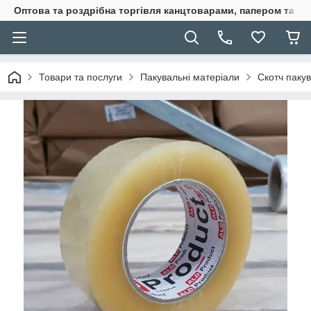
Оптова та роздрібна торгівля канцтоварами, папером та п
Товари та послуги
Пакувальні матеріали
Скотч паку