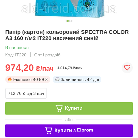
Папір (картон) кольоровий SPECTRA COLOR
А3 160 г/м2 IT220 насичений синій
В наявності
Код: IT220
Опт і роздріб
974,20
₴/пач
1 014,79 ₴/пач
Економія
40.59 ₴
Залишилось
42 дні
712,76 ₴
від 3 пач
Купити
або
Купити з