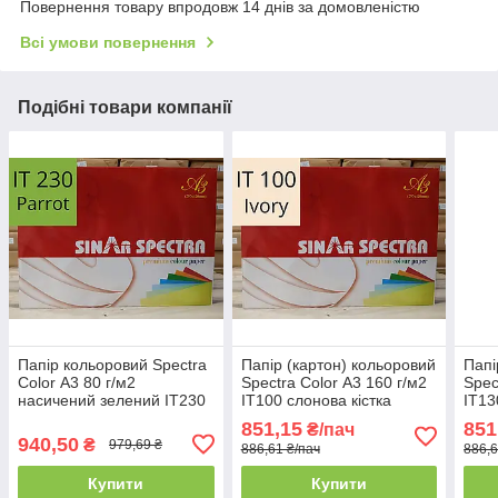
Повернення товару впродовж 14 днів за домовленістю
Всі умови повернення
Подібні товари компанії
Папір кольоровий Spectra
Папір (картон) кольоровий
Папі
Color А3 80 г/м2
Spectra Color А3 160 г/м2
Spec
насичений зелений IT230
IT100 слонова кістка
IT13
Parrot
851,15
851
₴/пач
940,50
₴
979,69 ₴
886,61 ₴/пач
886,6
Купити
Купити