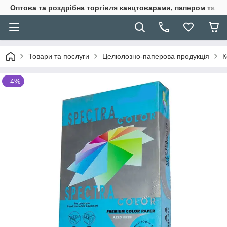
Оптова та роздрібна торгівля канцтоварами, папером та п
Товари та послуги
Целюлозно-паперова продукція
К
–4%