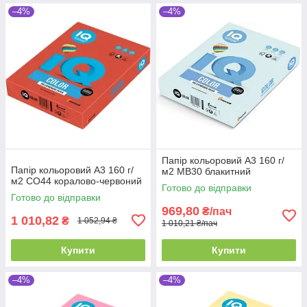
–4%
–4%
Папір кольоровий А3 160 г/
Папір кольоровий А3 160 г/
м2 MB30 блакитний
м2 CO44 коралово-червоний
Готово до відправки
Готово до відправки
969,80
₴/пач
1 010,82
₴
1 052,94 ₴
1 010,21 ₴/пач
Купити
Купити
–4%
–4%