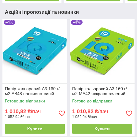
Акційні пропозиції та новинки
–4%
–4%
Папір кольоровий А3 160 г/
Папір кольоровий А3 160 г/
м2 АВ48 насичено-синій
м2 MA42 яскраво-зелений
Готово до відправки
Готово до відправки
1 010,82
1 010,82
₴/пач
₴/пач
1 052,94 ₴/пач
1 052,94 ₴/пач
Купити
Купити