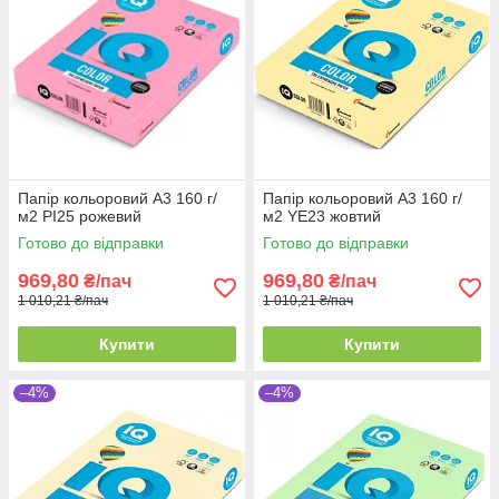
Папір кольоровий А3 160 г/
Папір кольоровий А3 160 г/
м2 PI25 рожевий
м2 YE23 жовтий
Готово до відправки
Готово до відправки
969,80
969,80
₴/пач
₴/пач
1 010,21 ₴/пач
1 010,21 ₴/пач
Купити
Купити
–4%
–4%