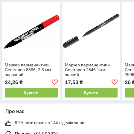
Маркер перманентний
Маркер перманентний
Мар
Centropen 8566; 2,5 мм
Centropen 2846 1мм
Cent
червоний
чорний
2606
24,26
17,53
26
₴
₴
Купити
Купити
Про нас
99% позитивних з 144 відгуків за рік
Працює з 01.02.2010