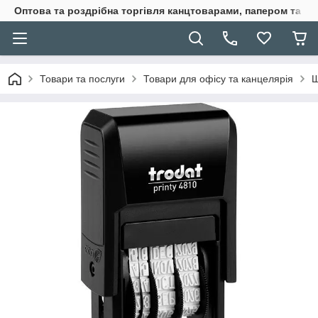
Оптова та роздрібна торгівля канцтоварами, папером та п
Товари та послуги
Товари для офісу та канцелярія
Ш