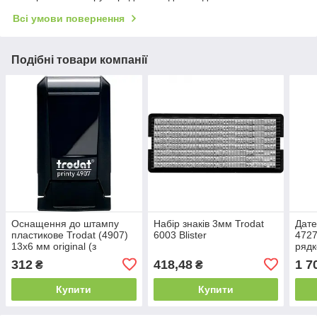
Всі умови повернення
Подібні товари компанії
Оснащення до штампу
Набір знаків 3мм Trodat
Дате
пластикове Trodat (4907)
6003 Blister
4727
13х6 мм original (з
рядк
ковпачком)
312
418,48
1 7
₴
₴
Купити
Купити