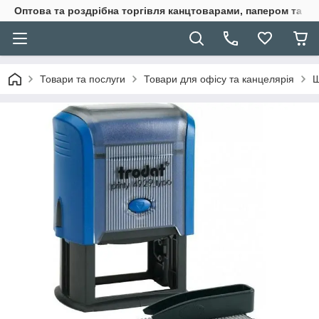
Оптова та роздрібна торгівля канцтоварами, папером та п
Товари та послуги
Товари для офісу та канцелярія
Ш