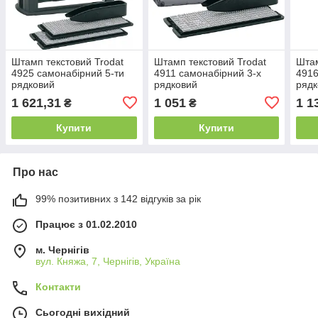
Штамп текстовий Trodat
Штамп текстовий Trodat
Штам
4925 самонабірний 5-ти
4911 самонабірний 3-х
4916
рядковий
рядковий
рядк
1 621,31
1 051
1 1
₴
₴
Купити
Купити
Про нас
99% позитивних з 142 відгуків за рік
Працює з 01.02.2010
м. Чернігів
вул. Княжа, 7, Чернігів, Україна
Контакти
Сьогодні вихідний