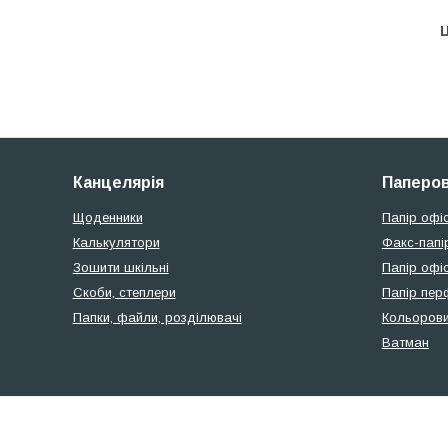
Ц
Канцелярія
Паперов
Щоденники
Папір офі
Калькулятори
Факс-папі
Зошити шкільні
Папір офіс
Скоби, степлери
Папір пер
Папки, файли, розділювачі
Кольорови
Ватман