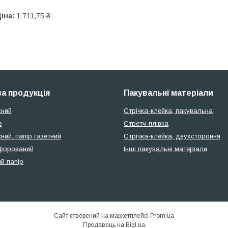
іна:
1 711,75 ₴
а продукція
Пакувальні матеріали
сний
Стрічка-клейка, пакувальна
р
Стретч-плівка
ний, папір газетний
Стрічка-клейка, двухстороння
форований
Інші пакувальні матеріали
й папір
Сайт створений на маркетплейсі
Prom.ua
Продавець на Bigl.ua