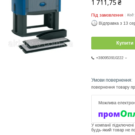
1 711,75 ₴
Під замовлення
Код
Відправка з 13 се
Купити
+380953910222
повернення товару п
У компанії підключені
будь-який товар не п