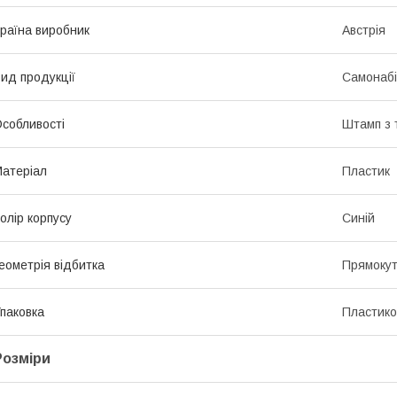
раїна виробник
Австрія
ид продукції
Самонабі
собливості
Штамп з 
атеріал
Пластик
олір корпусу
Синій
еометрія відбитка
Прямокут
паковка
Пластико
Розміри