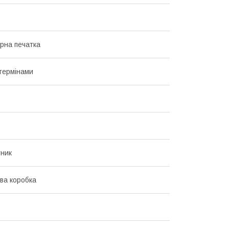
рна печатка
термінами
ник
ва коробка