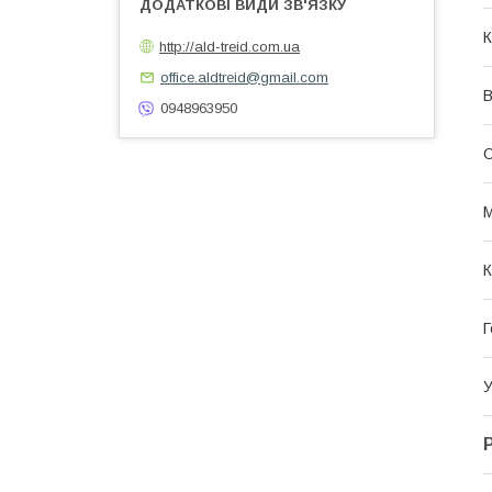
К
http://ald-treid.com.ua
office.aldtreid@gmail.com
В
0948963950
О
М
К
Г
У