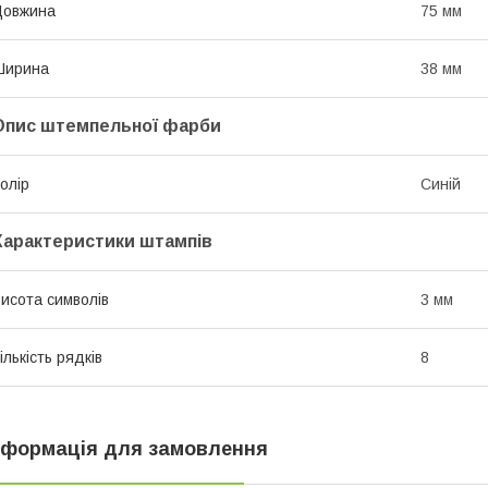
Довжина
75 мм
Ширина
38 мм
Опис штемпельної фарби
олір
Синій
Характеристики штампів
исота символів
3 мм
ількість рядків
8
нформація для замовлення