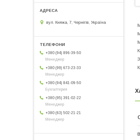
вул. Княжа, 7, Чернігів, Україна
М
М
М
К
+380 (94) 896-39-50
З
Менеджер
К
+380 (99) 673-23-33
Менеджер
+380 (94) 841-09-50
Бухгалтерия
Х
+380 (95) 391-02-22
Менеджер
+380 (63) 502-21-21
Менеджер
В