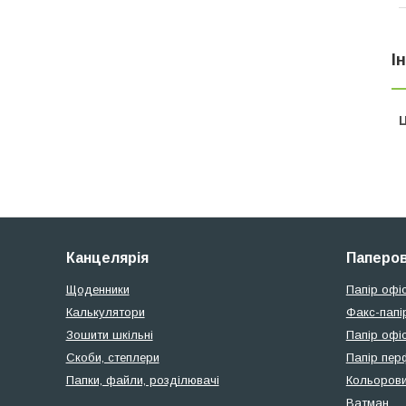
І
Ц
Канцелярія
Паперов
Щоденники
Папір офі
Калькулятори
Факс-папі
Зошити шкільні
Папір офіс
Скоби, степлери
Папір пер
Папки, файли, розділювачі
Кольорови
Ватман