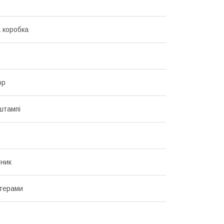
 коробка
ор
штампі
ник
ітерами