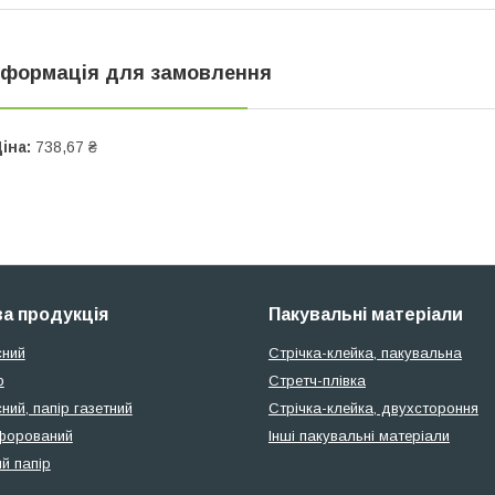
нформація для замовлення
іна:
738,67 ₴
а продукція
Пакувальні матеріали
сний
Стрічка-клейка, пакувальна
р
Стретч-плівка
ний, папір газетний
Стрічка-клейка, двухстороння
форований
Інші пакувальні матеріали
й папір