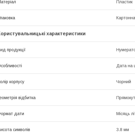
атеріал
Пластик
паковка
Картонна
Користувальницькі характеристики
ид продукції
Нумерат
собливості
Дата на 
олір корпусу
Чорний
еометрія відбитка
Прямокут
ормат дати
Місяць л
исота символів
3.8 мм