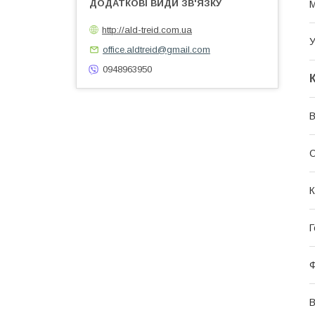
М
http://ald-treid.com.ua
У
office.aldtreid@gmail.com
0948963950
В
О
К
Г
Ф
В