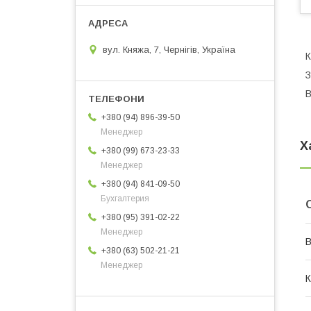
вул. Княжа, 7, Чернігів, Україна
К
З
В
+380 (94) 896-39-50
Менеджер
Х
+380 (99) 673-23-33
Менеджер
+380 (94) 841-09-50
Бухгалтерия
+380 (95) 391-02-22
Менеджер
В
+380 (63) 502-21-21
Менеджер
К