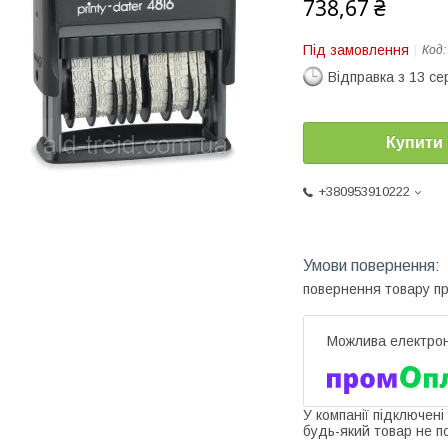
738,67 ₴
Під замовлення
Код
Відправка з 13 се
Купити
+380953910222
повернення товару п
У компанії підключені
будь-який товар не п