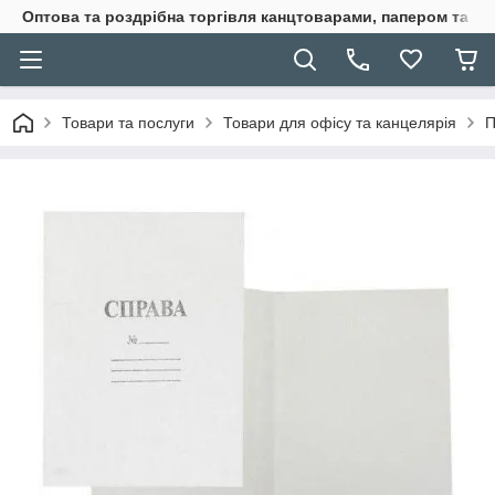
Оптова та роздрібна торгівля канцтоварами, папером та п
Товари та послуги
Товари для офісу та канцелярія
П