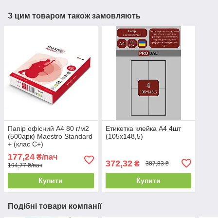
З цим товаром також замовляють
Папір офісний А4 80 г/м2
Етикетка клейка А4 4шт
(500арк) Maestro Standard
(105х148,5)
+ (клас C+)
177,24
₴/пач
372,32
₴
387,83 ₴
194,77 ₴/пач
Купити
Купити
Подібні товари компанії