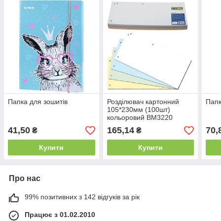
Папка для зошитів
Розділювач картонний
Папк
105*230мм (100шт)
кольоровий ВМ3220
41,50
165,14
70,
₴
₴
Купити
Купити
Про нас
99% позитивних з 142 відгуків за рік
Працює з 01.02.2010