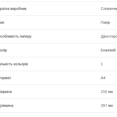
раїна виробник
Словачч
ип
Папір
собливість паперу
Двостор
олір
Бежевий
ількість кольорів
1
Формат
A4
Ширина
210 мм
Довжина
297 мм