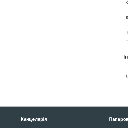
К
Щ
І
Ц
Канцелярія
Паперов