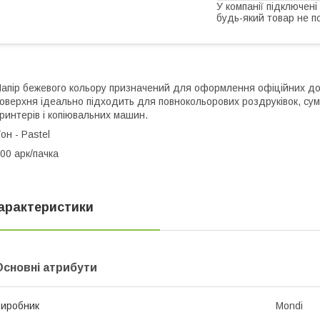
У компанії підключені
будь-який товар не п
апір бежевого кольору призначений для оформлення офіційних док
оверхня ідеально підходить для повнокольорових роздруківок, сум
ринтерів і копіювальних машин.
он - Pastel
00 арк/пачка
арактеристики
Основні атрибути
иробник
Mondi