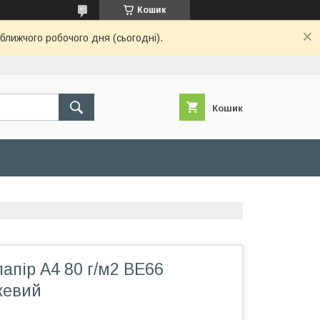
Кошик
ближчого робочого дня (сьогодні).
Кошик
апір А4 80 г/м2 BE66
жевий