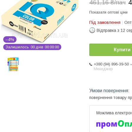
4
461,16 ₴/пач
Показати оптові ціни
Під замовлення
Опт
Відправка з 12 се
–4%
Залишилось
0
0
днів
0
0
0
0
0
0
Купити
+380 (94) 896-39-50
Менеджер
повернення товару п