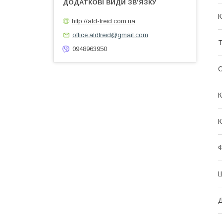
К
http://ald-treid.com.ua
office.aldtreid@gmail.com
Т
0948963950
О
К
К