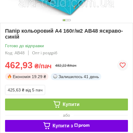
Папір кольоровий А4 160г/м2 AB48 яскраво-
синій
Готово до відправки
Код: АВ48
Опт і роздріб
462,93
₴/пач
482,22 ₴/пач
Економія
19.29 ₴
Залишилось
41 день
425,63 ₴
від 5 пач
Купити
або
Купити з