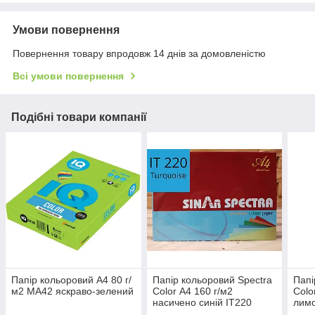
Умови повернення
Повернення товару впродовж 14 днів за домовленістю
Всі умови повернення
Подібні товари компанії
Папір кольоровий А4 80 г/
Папір кольоровий Spectra
Папі
м2 MA42 яскраво-зелений
Color А4 160 г/м2
Colo
насичено синій IT220
лим
Turquoise