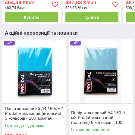
464,39
487,83
487
₴/пач
₴/пач
483,74 ₴/пач
508,16 ₴/пач
508,1
Купити
Купити
Акційні пропозиції та новинки
–4%
–4%
Папір кольоровий А4 160г/м2
Папір кольоровий А4 160 г/
Prodal міксований (інтенсив)
м2 Prodal міксований
5 кольорів - 100 арк/пач
(пастель) 5 кольорів - 100
Готово до відправки
арк/пач
Готово до відправки