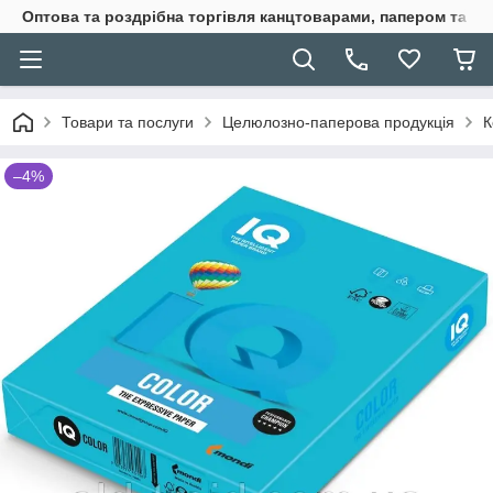
Оптова та роздрібна торгівля канцтоварами, папером та п
Товари та послуги
Целюлозно-паперова продукція
К
–4%