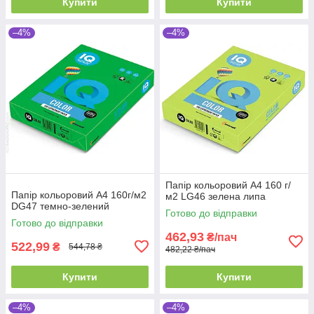
Купити
Купити
–4%
–4%
Папір кольоровий А4 160 г/
Папір кольоровий А4 160г/м2
м2 LG46 зелена липа
DG47 темно-зелений
Готово до відправки
Готово до відправки
462,93
₴/пач
522,99
₴
544,78 ₴
482,22 ₴/пач
Купити
Купити
–4%
–4%