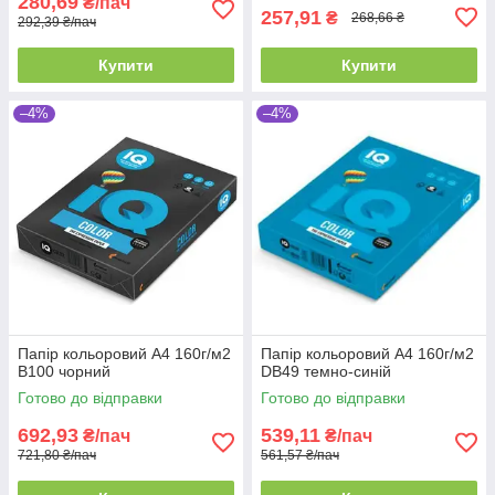
280,69
₴/пач
257,91
₴
268,66 ₴
292,39 ₴/пач
Купити
Купити
–4%
–4%
Папір кольоровий А4 160г/м2
Папір кольоровий А4 160г/м2
B100 чорний
DB49 темно-синій
Готово до відправки
Готово до відправки
692,93
539,11
₴/пач
₴/пач
721,80 ₴/пач
561,57 ₴/пач