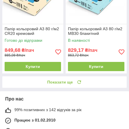
Папір кольоровий А3 80 г/м2
Папір кольоровий А3 80 г/м2
CR20 кремовий
MB30 блакитний
Готово до відправки
В наявності
849,68
829,17
₴/пач
₴/пач
885,08 ₴/пач
863,72 ₴/пач
Купити
Купити
Показати ще
Про нас
99% позитивних з 142 відгуків за рік
Працює з 01.02.2010