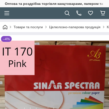
Оптова та роздрібна торгівля канцтоварами, папером та п
Товари та послуги
Целюлозно-паперова продукція
К
–4%