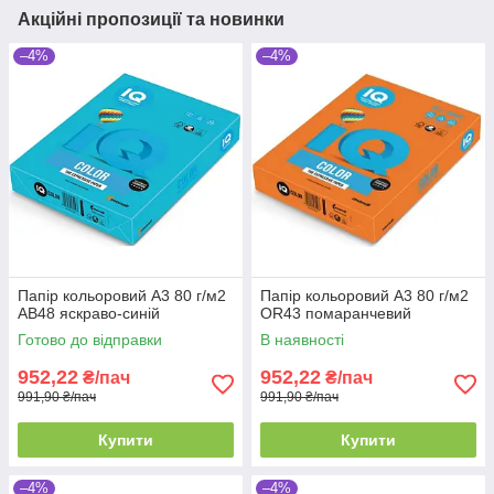
Акційні пропозиції та новинки
–4%
–4%
Папір кольоровий А3 80 г/м2
Папір кольоровий А3 80 г/м2
AB48 яскраво-синій
OR43 помаранчевий
Готово до відправки
В наявності
952,22
952,22
₴/пач
₴/пач
991,90 ₴/пач
991,90 ₴/пач
Купити
Купити
–4%
–4%