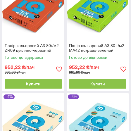
Папір кольоровий А3 80г/м2
Папір кольоровий А3 80 г/м2
ZR09 цегляно-червоний
MA42 яскраво-зелений
Готово до відправки
Готово до відправки
952,22
952,22
₴/пач
₴/пач
991,90 ₴/пач
991,90 ₴/пач
Купити
Купити
–4%
–4%