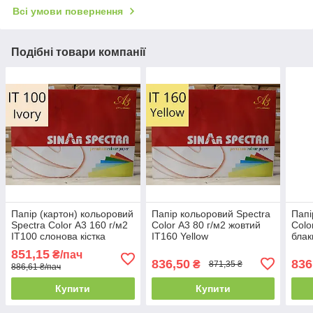
Всі умови повернення
Подібні товари компанії
Папір (картон) кольоровий
Папір кольоровий Spectra
Папі
Spectra Color А3 160 г/м2
Color А3 80 г/м2 жовтий
Colo
IT100 слонова кістка
IT160 Yellow
блак
851,15
₴/пач
836,50
836
₴
871,35 ₴
886,61 ₴/пач
Купити
Купити