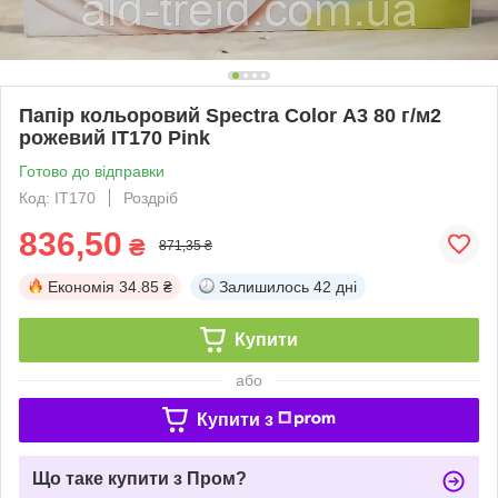
Папір кольоровий Spectra Color А3 80 г/м2
рожевий IT170 Pink
Готово до відправки
Код: IT170
Роздріб
836,50
₴
871,35 ₴
Економія
34.85 ₴
Залишилось
42 дні
Купити
або
Купити з
Що таке купити з Пром?