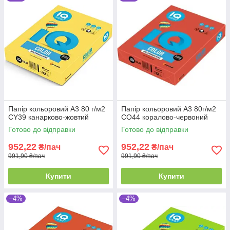
Папір кольоровий А3 80 г/м2
Папір кольоровий А3 80г/м2
CY39 канарково-жовтий
CO44 коралово-червоний
Готово до відправки
Готово до відправки
952,22
952,22
₴/пач
₴/пач
991,90 ₴/пач
991,90 ₴/пач
Купити
Купити
–4%
–4%