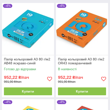
–4%
–4%
Папір кольоровий А3 80 г/м2
Папір кольоровий А3 80 г/м2
AB48 яскраво-синій
OR43 помаранчевий
Готово до відправки
В наявності
952,22
952,22
₴/пач
₴/пач
991,90 ₴/пач
991,90 ₴/пач
Купити
Купити
–4%
–4%