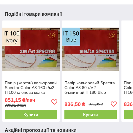
Подібні товари компанії
Папір (картон) кольоровий
Папір кольоровий Spectra
Папі
Spectra Color А3 160 г/м2
Color А3 80 г/м2
Colo
IT100 слонова кістка
блакитний IT180 Blue
IT16
851,15
₴/пач
836,50
836
₴
871,35 ₴
886,61 ₴/пач
Купити
Купити
Акційні пропозиції та новинки