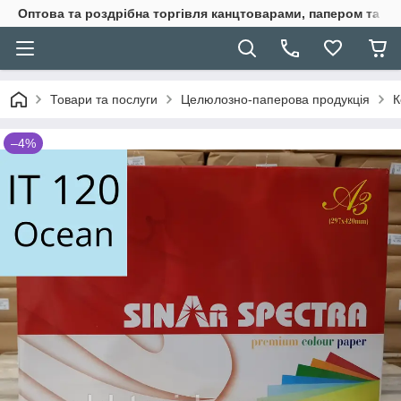
Оптова та роздрібна торгівля канцтоварами, папером та п
Товари та послуги
Целюлозно-паперова продукція
К
–4%