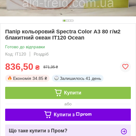
Папір кольоровий Spectra Color А3 80 г/м2
блакитний океан IT120 Ocean
Готово до відправки
Код: ІТ120
Роздріб
836,50
₴
871,35 ₴
Економія
34.85 ₴
Залишилось
41 день
Купити
або
Купити з
Що таке купити з Пром?