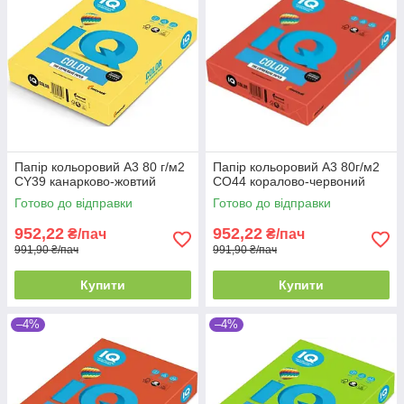
Папір кольоровий А3 80 г/м2
Папір кольоровий А3 80г/м2
CY39 канарково-жовтий
CO44 коралово-червоний
Готово до відправки
Готово до відправки
952,22
952,22
₴/пач
₴/пач
991,90 ₴/пач
991,90 ₴/пач
Купити
Купити
–4%
–4%