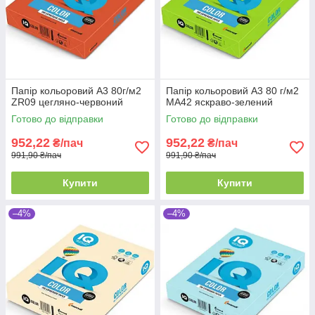
Папір кольоровий А3 80г/м2
Папір кольоровий А3 80 г/м2
ZR09 цегляно-червоний
MA42 яскраво-зелений
Готово до відправки
Готово до відправки
952,22
952,22
₴/пач
₴/пач
991,90 ₴/пач
991,90 ₴/пач
Купити
Купити
–4%
–4%