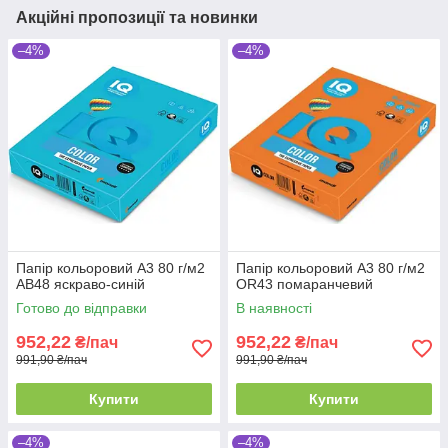
Акційні пропозиції та новинки
–4%
–4%
Папір кольоровий А3 80 г/м2
Папір кольоровий А3 80 г/м2
AB48 яскраво-синій
OR43 помаранчевий
Готово до відправки
В наявності
952,22
952,22
₴/пач
₴/пач
991,90 ₴/пач
991,90 ₴/пач
Купити
Купити
–4%
–4%