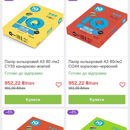
Папір кольоровий А3 80 г/м2
Папір кольоровий А3 80г/м2
CY39 канарково-жовтий
CO44 коралово-червоний
Готово до відправки
Готово до відправки
952,22
952,22
₴/пач
₴/пач
991,90 ₴/пач
991,90 ₴/пач
Купити
Купити
–4%
–4%