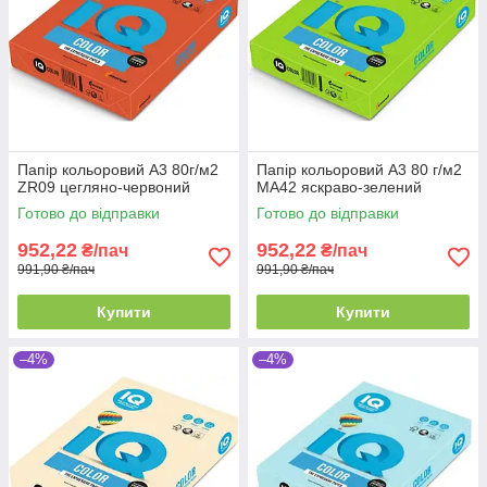
Папір кольоровий А3 80г/м2
Папір кольоровий А3 80 г/м2
ZR09 цегляно-червоний
MA42 яскраво-зелений
Готово до відправки
Готово до відправки
952,22
952,22
₴/пач
₴/пач
991,90 ₴/пач
991,90 ₴/пач
Купити
Купити
–4%
–4%