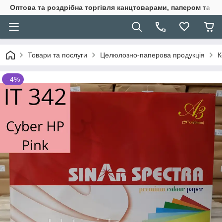
Оптова та роздрібна торгівля канцтоварами, папером та п
Товари та послуги
Целюлозно-паперова продукція
К
–4%