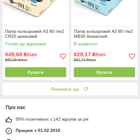
Папір кольоровий А3 80 г/м2
Папір кольоровий А3 80 г/м2
CR20 кремовий
MB30 блакитний
Готово до відправки
В наявності
849,68
829,17
₴/пач
₴/пач
885,08 ₴/пач
863,72 ₴/пач
Купити
Купити
Показати ще
Про нас
99% позитивних з 142 відгуків за рік
Працює з 01.02.2010