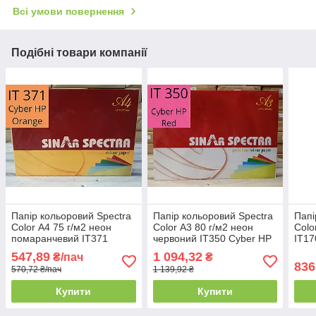
Всі умови повернення
Подібні товари компанії
Папір кольоровий Spectra
Папір кольоровий Spectra
Папі
Color А4 75 г/м2 неон
Color А3 80 г/м2 неон
Colo
помаранчевий IT371
червоний IT350 Cyber HP
IT17
Cyber HP Orange
Red
547,89
1 094,32
₴/пач
₴
836
570,72 ₴/пач
1 139,92 ₴
Купити
Купити