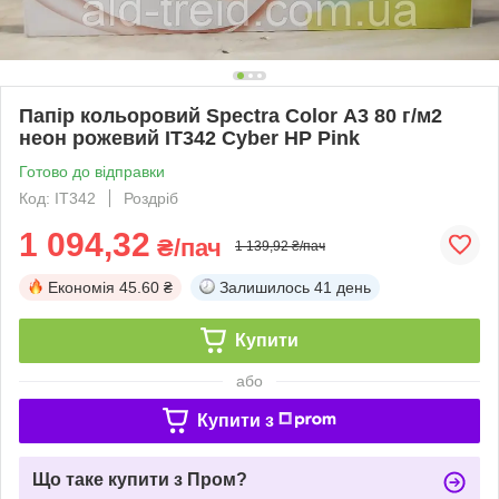
Папір кольоровий Spectra Color А3 80 г/м2
неон рожевий IT342 Cyber HP Pink
Готово до відправки
Код: ІТ342
Роздріб
1 094,32
₴/пач
1 139,92 ₴/пач
Економія
45.60 ₴
Залишилось
41 день
Купити
або
Купити з
Що таке купити з Пром?