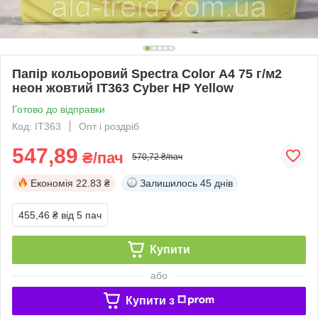
Папір кольоровий Spectra Color А4 75 г/м2
неон жовтий IT363 Cyber HP Yellow
Готово до відправки
Код: ІТ363
Опт і роздріб
547,89
₴/пач
570,72 ₴/пач
Економія
22.83 ₴
Залишилось
45 днів
455,46 ₴
від 5 пач
Купити
або
Купити з