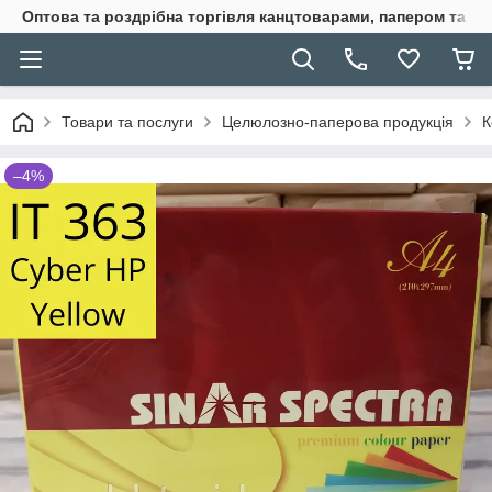
Оптова та роздрібна торгівля канцтоварами, папером та п
Товари та послуги
Целюлозно-паперова продукція
К
–4%