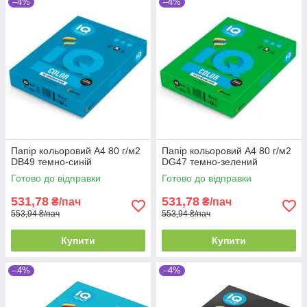
–4%
–4%
Папір кольоровий А4 80 г/м2
Папір кольоровий А4 80 г/м2
DB49 темно-синій
DG47 темно-зелений
Готово до відправки
Готово до відправки
531,78
531,78
₴/пач
₴/пач
553,94 ₴/пач
553,94 ₴/пач
Купити
Купити
–4%
–4%