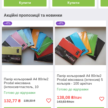
Купити
Купити
Акційні пропозиції та новинки
–4%
–4%
Папір кольоровий А4 80г/м2
Папір кольоровий А4 80г/м2
Prodal міксована (інтенсив) 5
Prodal міксована
кольорів - 100 арк/пач
(інтенсив+пастель, 10
Готово до відправки
кольорів) 100арк/пач
Готово до відправки
138,08
₴/пач
132,77
₴
138,30 ₴
143,83 ₴/пач