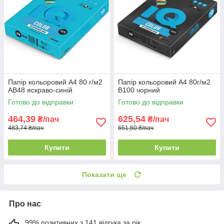
Папір кольоровий А4 80 г/м2
Папір кольоровий А4 80г/м2
AB48 яскраво-синій
B100 чорний
Готово до відправки
Готово до відправки
464,39
625,54
₴/пач
₴/пач
483,74 ₴/пач
651,60 ₴/пач
Купити
Купити
Показати ще
Про нас
99% позитивних з 141 відгука за рік