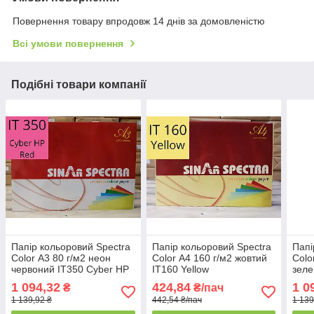
Повернення товару впродовж 14 днів за домовленістю
Всі умови повернення
Подібні товари компанії
Папір кольоровий Spectra
Папір кольоровий Spectra
Папі
Color А3 80 г/м2 неон
Color А4 160 г/м2 жовтий
Colo
червоний IT350 Cyber HP
IT160 Yellow
зеле
Red
Gre
1 094,32
424,84
1 0
₴
₴/пач
1 139,92 ₴
442,54 ₴/пач
1 139