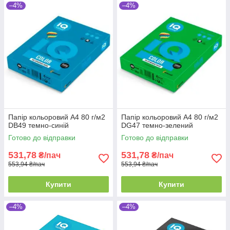
–4%
–4%
Папір кольоровий А4 80 г/м2
Папір кольоровий А4 80 г/м2
DB49 темно-синій
DG47 темно-зелений
Готово до відправки
Готово до відправки
531,78
531,78
₴/пач
₴/пач
553,94 ₴/пач
553,94 ₴/пач
Купити
Купити
–4%
–4%