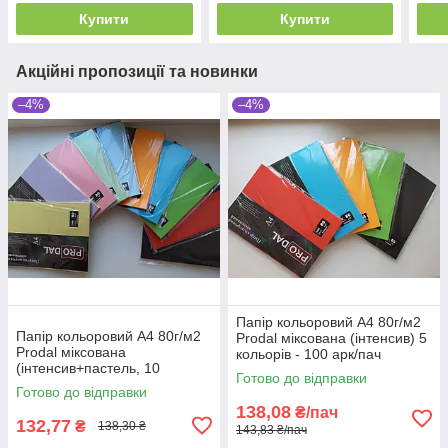
Купити
Купити
Акційні пропозиції та новинки
–4%
–4%
Папір кольоровий А4 80г/м2
Папір кольоровий А4 80г/м2
Prodal міксована (інтенсив) 5
Prodal міксована
кольорів - 100 арк/пач
(інтенсив+пастель, 10
Готово до відправки
кольорів) 100арк/пач
Готово до відправки
138,08
₴/пач
132,77
₴
138,30 ₴
143,83 ₴/пач