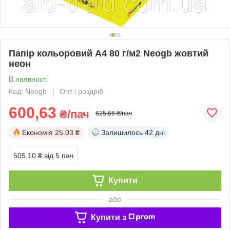
Папір кольоровий А4 80 г/м2 Neogb жовтий
неон
В наявності
Код: Neogb
Опт і роздріб
600,63
₴/пач
625,66 ₴/пач
Економія
25.03 ₴
Залишилось
42 дні
505,10 ₴
від 5 пач
Купити
або
Купити з