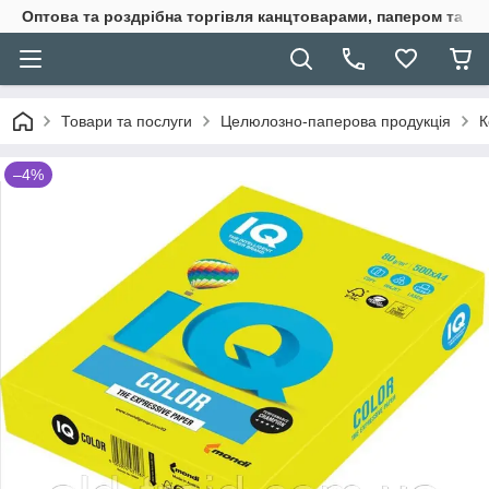
Оптова та роздрібна торгівля канцтоварами, папером та п
Товари та послуги
Целюлозно-паперова продукція
К
–4%