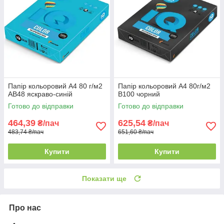
Папір кольоровий А4 80 г/м2
Папір кольоровий А4 80г/м2
AB48 яскраво-синій
B100 чорний
Готово до відправки
Готово до відправки
464,39
625,54
₴/пач
₴/пач
483,74 ₴/пач
651,60 ₴/пач
Купити
Купити
Показати ще
Про нас