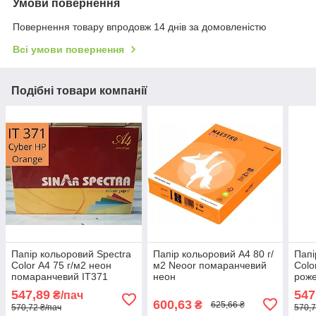
Умови повернення
Повернення товару впродовж 14 днів за домовленістю
Всі умови повернення
Подібні товари компанії
Папір кольоровий Spectra
Папір кольоровий А4 80 г/
Папі
Color А4 75 г/м2 неон
м2 Neoor помаранчевий
Colo
помаранчевий IT371
неон
роже
Cyber HP Orange
Pink
547,89
547
₴/пач
600,63
₴
625,66 ₴
570,72 ₴/пач
570,7