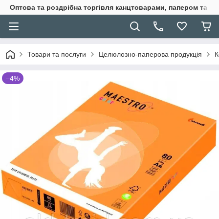
Оптова та роздрібна торгівля канцтоварами, папером та п
Товари та послуги
Целюлозно-паперова продукція
К
–4%