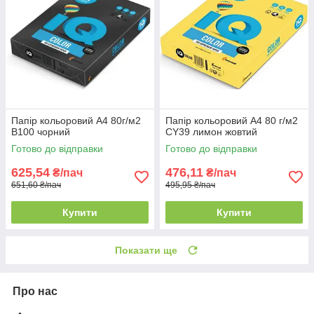
Папір кольоровий А4 80г/м2
Папір кольоровий А4 80 г/м2
B100 чорний
CY39 лимон жовтий
Готово до відправки
Готово до відправки
625,54
476,11
₴/пач
₴/пач
651,60 ₴/пач
495,95 ₴/пач
Купити
Купити
Показати ще
Про нас