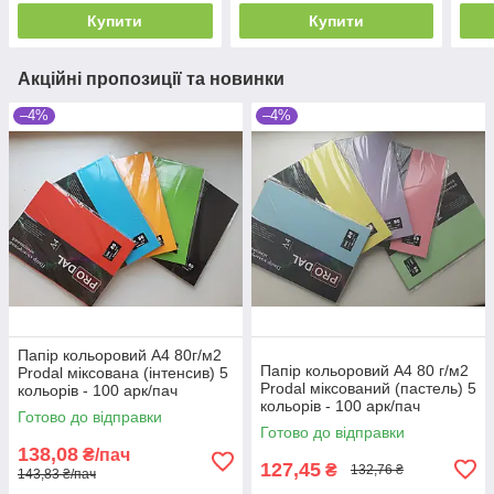
Купити
Купити
Акційні пропозиції та новинки
–4%
–4%
Папір кольоровий А4 80г/м2
Папір кольоровий А4 80 г/м2
Prodal міксована (інтенсив) 5
Prodal міксований (пастель) 5
кольорів - 100 арк/пач
кольорів - 100 арк/пач
Готово до відправки
Готово до відправки
138,08
₴/пач
127,45
₴
132,76 ₴
143,83 ₴/пач