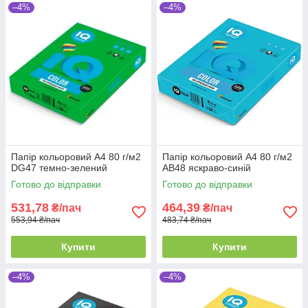
–4%
–4%
Папір кольоровий А4 80 г/м2
Папір кольоровий А4 80 г/м2
DG47 темно-зелений
AB48 яскраво-синій
Готово до відправки
Готово до відправки
531,78
464,39
₴/пач
₴/пач
553,94 ₴/пач
483,74 ₴/пач
Купити
Купити
–4%
–4%