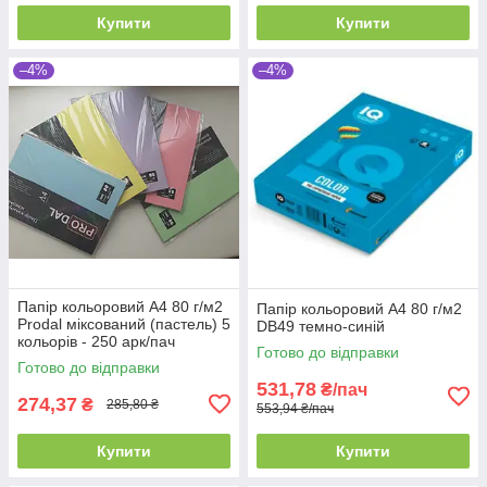
Купити
Купити
–4%
–4%
Папір кольоровий А4 80 г/м2
Папір кольоровий А4 80 г/м2
Prodal міксований (пастель) 5
DB49 темно-синій
кольорів - 250 арк/пач
Готово до відправки
Готово до відправки
531,78
₴/пач
274,37
₴
285,80 ₴
553,94 ₴/пач
Купити
Купити