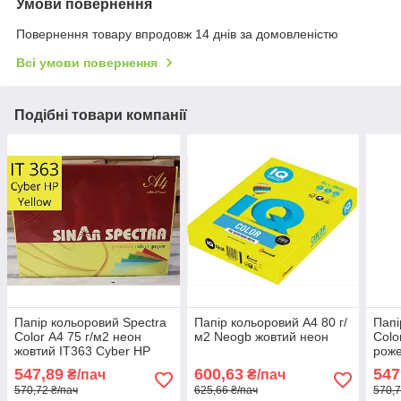
Умови повернення
Повернення товару впродовж 14 днів за домовленістю
Всі умови повернення
Подібні товари компанії
Папір кольоровий Spectra
Папір кольоровий А4 80 г/
Папі
Color А4 75 г/м2 неон
м2 Neogb жовтий неон
Colo
жовтий IT363 Cyber HP
роже
Yellow
Pink
547,89
600,63
547
₴/пач
₴/пач
570,72 ₴/пач
625,66 ₴/пач
570,7