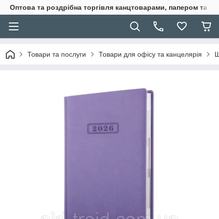
Оптова та роздрібна торгівля канцтоварами, папером та п
Товари та послуги
Товари для офісу та канцелярія
Щ