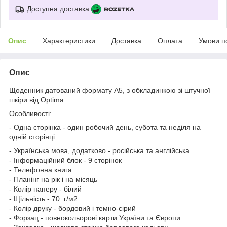
Доступна доставка
Опис
Характеристики
Доставка
Оплата
Умови п
Опис
Щоденник датований формату А5, з обкладинкою зі штучної
шкіри від Optima.
Особливості:
- Одна сторінка - один робочий день, субота та неділя на
одній сторінці
- Українська мова, додатково - російська та англійська
- Інформаційний блок - 9 сторінок
- Телефонна книга
- Планінг на рік і на місяць
- Колір паперу - білий
- Щільність - 70 г/м2
- Колір друку - бордовий і темно-сірий
- Форзац - повнокольорові карти України та Європи