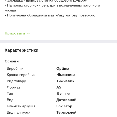
- Закладка - шовкова стрічка бордового кольору
- На полях сторінок - регістри з позначенням поточного
місяця
- Популярна обкладинка має м'яку матову поверхню
Приховати
Характеристики
Основні
Виробник
Optima
Країна виробник
Німеччина
Вид товару
Тижневик
Формат
A5
Тип
В лінію
Вид
Датований
Кількість аркушів
352 стор.
Вид палітурки
Термоклей