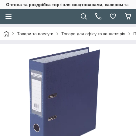
Оптова та роздрібна торгівля канцтоварами, папером та п
Товари та послуги
Товари для офісу та канцелярія
П