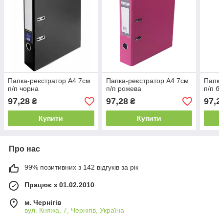
Папка-реєстратор А4 7см
Папка-реєстратор А4 7см
Папк
п/п чорна
п/п рожева
п/п 
97,28
97,28
97,
₴
₴
Купити
Купити
Про нас
99% позитивних з 142 відгуків за рік
Працює з 01.02.2010
м. Чернігів
вул. Княжа, 7, Чернігів, Україна