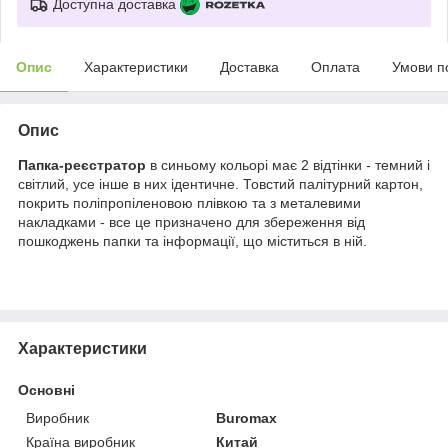
Доступна доставка
Опис
Характеристики
Доставка
Оплата
Умови п
Опис
Папка-реєстратор
в синьому кольорі має 2 відтінки - темний і
світлий, усе інше в них ідентичне. Товстий палітурний картон,
покрить поліпропіленовою плівкою та з металевими
накладками - все це призначено для збереження від
пошкоджень папки та інформації, що міститься в ній.
Характеристики
Основні
Виробник
Buromax
Країна виробник
Китай