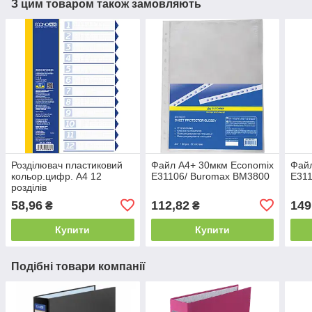
З цим товаром також замовляють
Розділювач пластиковий
Файл А4+ 30мкм Economix
Файл
кольор.цифр. А4 12
Е31106/ Buromax ВМ3800
Е31
розділів
58,96
112,82
149
₴
₴
Купити
Купити
Подібні товари компанії