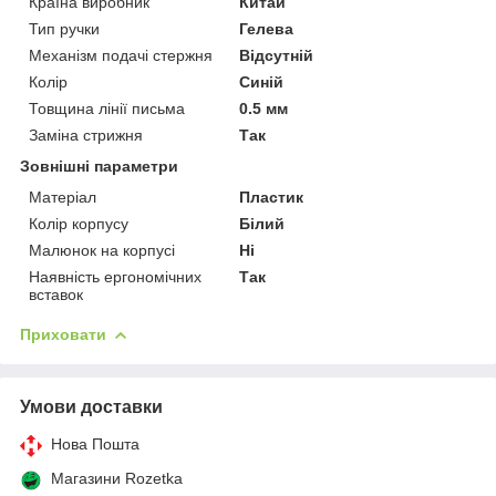
Країна виробник
Китай
Тип ручки
Гелева
Механізм подачі стержня
Відсутній
Колір
Синій
Товщина лінії письма
0.5 мм
Заміна стрижня
Так
Зовнішні параметри
Матеріал
Пластик
Колір корпусу
Білий
Малюнок на корпусі
Ні
Наявність ергономічних
Так
вставок
Приховати
Умови доставки
Нова Пошта
Магазини Rozetka