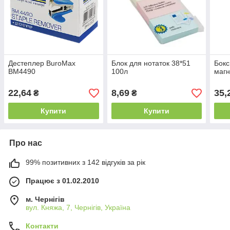
Дестеплер BuroMax
Блок для нотаток 38*51
Бокс
BM4490
100л
магн
22,64
8,69
35,
₴
₴
Купити
Купити
Про нас
99% позитивних з 142 відгуків за рік
Працює з 01.02.2010
м. Чернігів
вул. Княжа, 7, Чернігів, Україна
Контакти