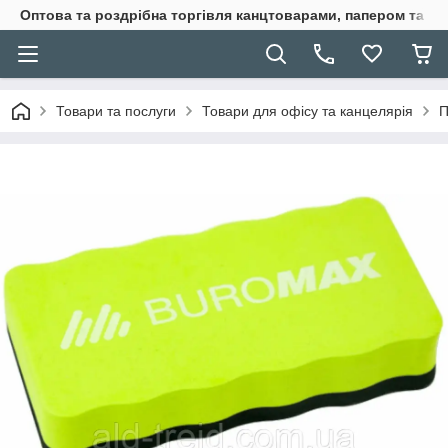
Оптова та роздрібна торгівля канцтоварами, папером та п
Товари та послуги
Товари для офісу та канцелярія
П