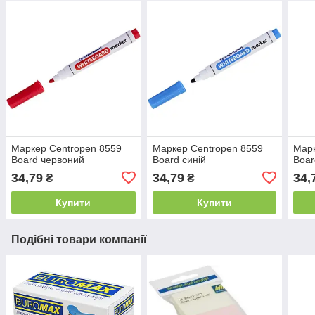
Маркер Centropen 8559
Маркер Centropen 8559
Марк
Board червоний
Board синій
Boar
34,79
34,79
34,
₴
₴
Купити
Купити
Подібні товари компанії