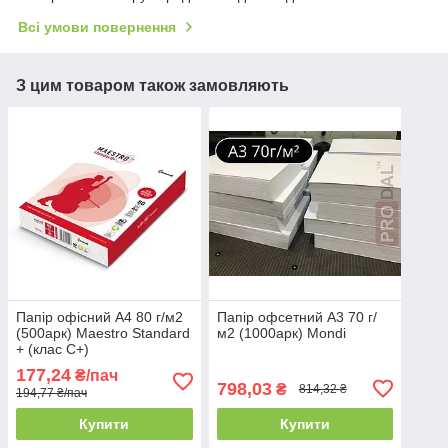
Всі умови повернення
З цим товаром також замовляють
Папір офісний А4 80 г/м2
Папір офсетний А3 70 г/
(500арк) Maestro Standard
м2 (1000арк) Mondi
+ (клас C+)
177,24
₴/пач
798,03
₴
814,32 ₴
194,77 ₴/пач
Купити
Купити