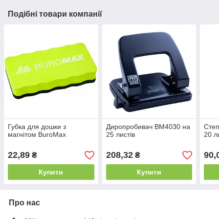
Подібні товари компанії
Губка для дошки з
Диропробивач BM4030 на
Сте
магнітом BuroMax
25 листів
20 л
22,89
208,32
90,
₴
₴
Купити
Купити
Про нас