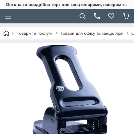
Оптова та роздрібна торгівля канцтоварами, папером та п
Товари та послуги
Товари для офісу та канцелярія
С