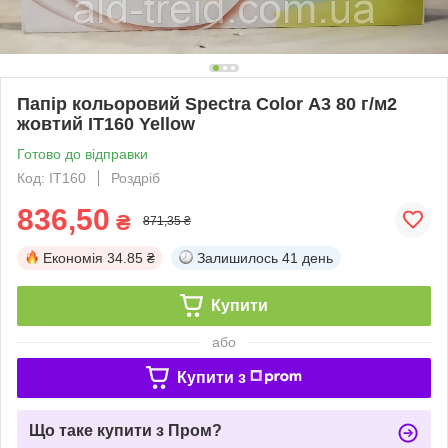
Папір кольоровий Spectra Color А3 80 г/м2
жовтий IT160 Yellow
Готово до відправки
Код: ІТ160
Роздріб
836,50
₴
871,35 ₴
Економія
34.85 ₴
Залишилось
41 день
Купити
або
Купити з
Що таке купити з Пром?