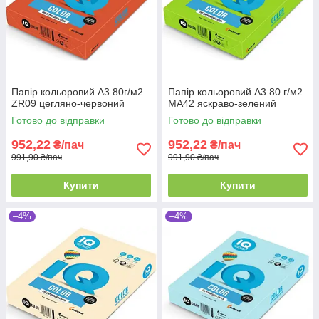
Папір кольоровий А3 80г/м2
Папір кольоровий А3 80 г/м2
ZR09 цегляно-червоний
MA42 яскраво-зелений
Готово до відправки
Готово до відправки
952,22
952,22
₴/пач
₴/пач
991,90 ₴/пач
991,90 ₴/пач
Купити
Купити
–4%
–4%