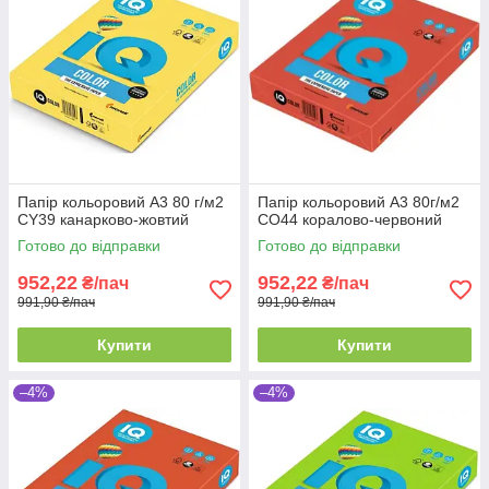
Папір кольоровий А3 80 г/м2
Папір кольоровий А3 80г/м2
CY39 канарково-жовтий
CO44 коралово-червоний
Готово до відправки
Готово до відправки
952,22
952,22
₴/пач
₴/пач
991,90 ₴/пач
991,90 ₴/пач
Купити
Купити
–4%
–4%