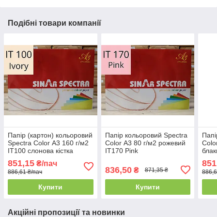
Подібні товари компанії
Папір (картон) кольоровий
Папір кольоровий Spectra
Папі
Spectra Color А3 160 г/м2
Color А3 80 г/м2 рожевий
Colo
IT100 слонова кістка
IT170 Pink
блак
Oce
851,15
851
₴/пач
836,50
₴
871,35 ₴
886,61 ₴/пач
886,6
Купити
Купити
Акційні пропозиції та новинки