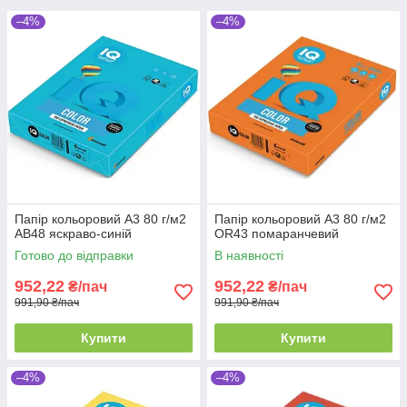
–4%
–4%
Папір кольоровий А3 80 г/м2
Папір кольоровий А3 80 г/м2
AB48 яскраво-синій
OR43 помаранчевий
Готово до відправки
В наявності
952,22
952,22
₴/пач
₴/пач
991,90 ₴/пач
991,90 ₴/пач
Купити
Купити
–4%
–4%