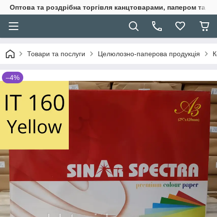
Оптова та роздрібна торгівля канцтоварами, папером та п
Товари та послуги
Целюлозно-паперова продукція
К
–4%