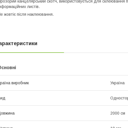
розорий канцелярський скотч, використовується для склеювання по
нформаційних листів.
е жовтіє після наклеювання.
арактеристики
Основні
раїна виробник
Україна
Вид
Односто
Довжина
2000 см