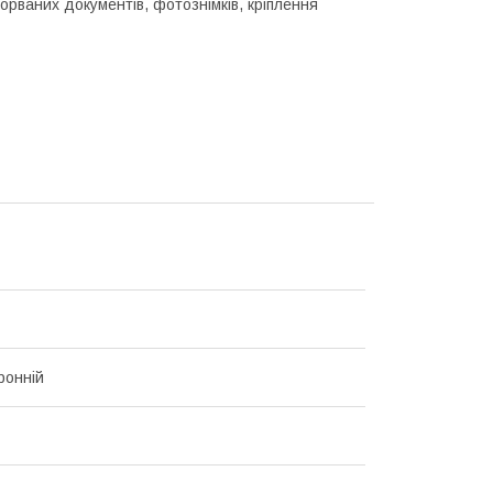
рваних документів, фотознімків, кріплення
ронній