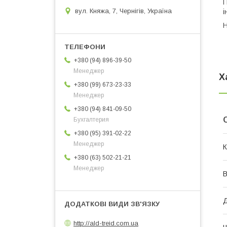
П
вул. Княжа, 7, Чернігів, Україна
і
Н
+380 (94) 896-39-50
Менеджер
Х
+380 (99) 673-23-33
Менеджер
+380 (94) 841-09-50
Бухгалтерия
+380 (95) 391-02-22
Менеджер
К
+380 (63) 502-21-21
Менеджер
http://ald-treid.com.ua