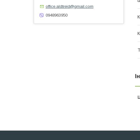
office.aldtreid@gmail.com
0948963950
К
К
Т
І
Ц