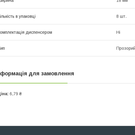
Ширина
18 мм
ількість в упаковці
8 шт.
омплектація диспенсером
Ні
ип
Прозори
нформація для замовлення
іна:
6,79 ₴