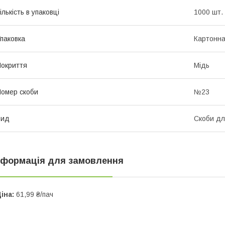
ількість в упаковці
1000 шт.
паковка
Картонна
окриття
Мідь
омер скоби
№23
Вид
Скоби дл
нформація для замовлення
іна:
61,99 ₴/пач