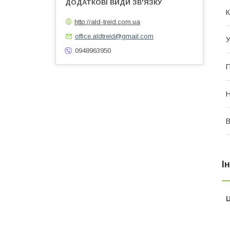
К
http://ald-treid.com.ua
office.aldtreid@gmail.com
У
0948963950
П
Н
І
Ц