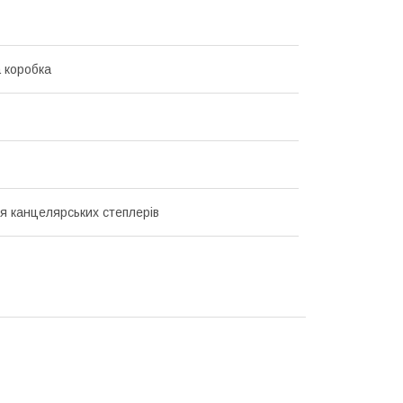
 коробка
я канцелярських степлерів