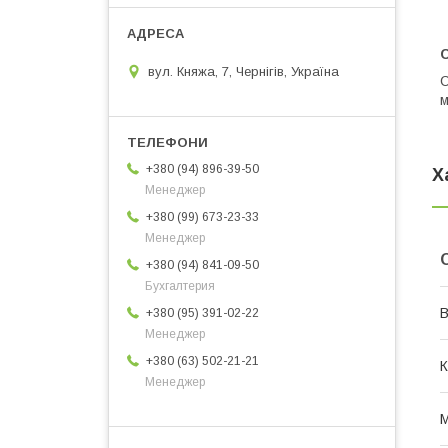
вул. Княжа, 7, Чернігів, Україна
С
м
+380 (94) 896-39-50
Х
Менеджер
+380 (99) 673-23-33
Менеджер
+380 (94) 841-09-50
Бухгалтерия
В
+380 (95) 391-02-22
Менеджер
+380 (63) 502-21-21
К
Менеджер
М