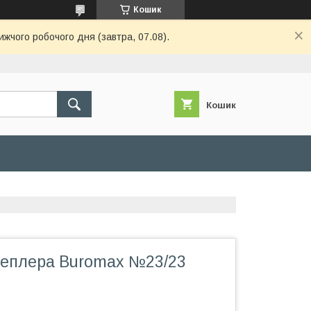
Кошик
ижчого робочого дня (завтра, 07.08).
Кошик
теплера Buromax №23/23