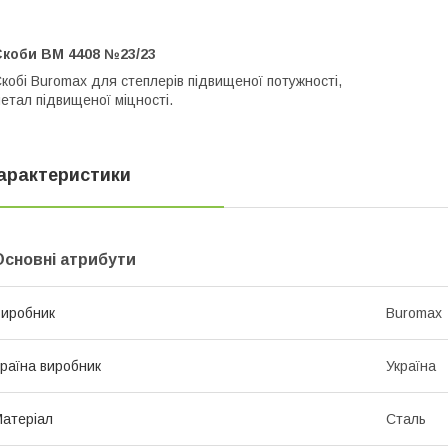
Скоби BM 4408 №23/23
кобі Buromax для степлерів підвищеної потужності,
етал підвищеної міцності.
арактеристики
Основні атрибути
иробник
Buromax
раїна виробник
Україна
атеріал
Сталь