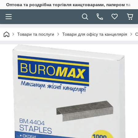
Оптова та роздрібна торгівля канцтоварами, папером та п
Товари та послуги
Товари для офісу та канцелярія
С