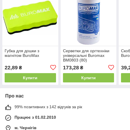
Губка для дошки з
Серветки для оргтехніки
Скоб
магнітом BuroMax
універсальні Buromax
Bur
ВМ0803 (80)
22,89
173,28
39,
₴
₴
Купити
Купити
Про нас
99% позитивних з 142 відгуків за рік
Працює з 01.02.2010
м. Чернігів