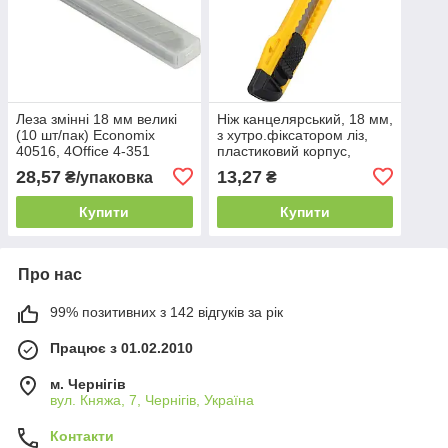
Леза змінні 18 мм великі
Ніж канцелярський, 18 мм,
(10 шт/пак) Economix
з хутро.фіксатором ліз,
40516, 4Office 4-351
пластиковий корпус,
4Office 4-313, Buromax
28,57
13,27
₴/упаковка
₴
ВМ4646
Купити
Купити
Про нас
99% позитивних з 142 відгуків за рік
Працює з 01.02.2010
м. Чернігів
вул. Княжа, 7, Чернігів, Україна
Контакти