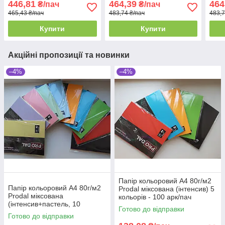
446,81
464,39
464
₴/пач
₴/пач
465,43 ₴/пач
483,74 ₴/пач
483,7
Купити
Купити
Акційні пропозиції та новинки
–4%
–4%
Папір кольоровий А4 80г/м2
Папір кольоровий А4 80г/м2
Prodal міксована (інтенсив) 5
Prodal міксована
кольорів - 100 арк/пач
(інтенсив+пастель, 10
Готово до відправки
кольорів) 100арк/пач
Готово до відправки