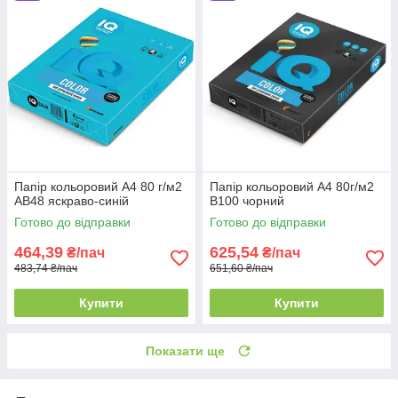
Папір кольоровий А4 80 г/м2
Папір кольоровий А4 80г/м2
AB48 яскраво-синій
B100 чорний
Готово до відправки
Готово до відправки
464,39
625,54
₴/пач
₴/пач
483,74 ₴/пач
651,60 ₴/пач
Купити
Купити
Показати ще