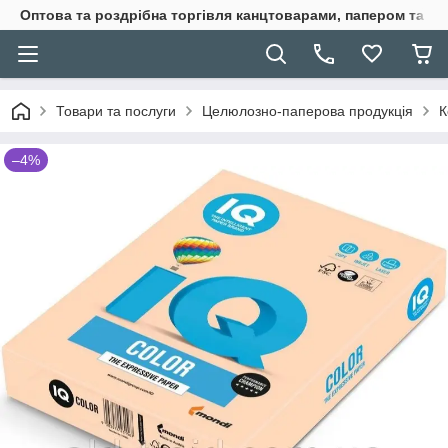
Оптова та роздрібна торгівля канцтоварами, папером та п
Товари та послуги
Целюлозно-паперова продукція
К
–4%