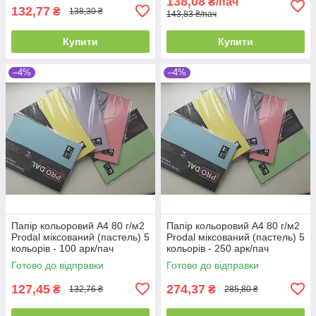
138,08
₴/пач
132,77
₴
138,30 ₴
143,83 ₴/пач
Купити
Купити
–4%
–4%
Папір кольоровий А4 80 г/м2
Папір кольоровий А4 80 г/м2
Prodal міксований (пастель) 5
Prodal міксований (пастель) 5
кольорів - 100 арк/пач
кольорів - 250 арк/пач
Готово до відправки
Готово до відправки
127,45
274,37
₴
₴
132,76 ₴
285,80 ₴