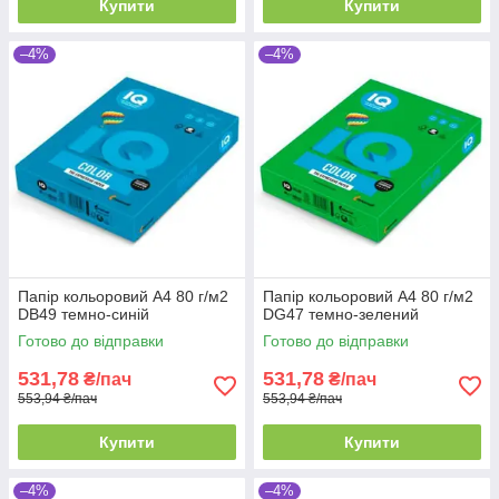
Купити
Купити
–4%
–4%
Папір кольоровий А4 80 г/м2
Папір кольоровий А4 80 г/м2
DB49 темно-синій
DG47 темно-зелений
Готово до відправки
Готово до відправки
531,78
531,78
₴/пач
₴/пач
553,94 ₴/пач
553,94 ₴/пач
Купити
Купити
–4%
–4%