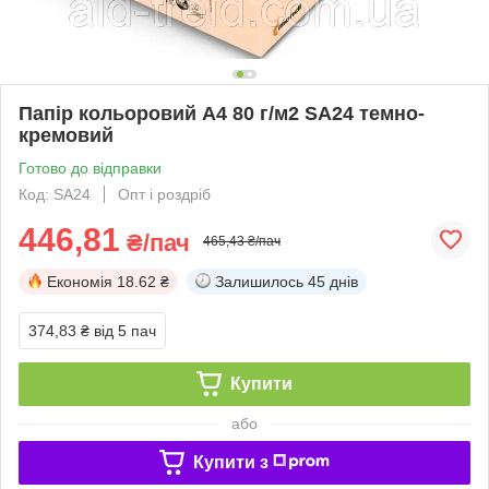
Папір кольоровий А4 80 г/м2 SA24 темно-
кремовий
Готово до відправки
Код: SA24
Опт і роздріб
446,81
₴/пач
465,43 ₴/пач
Економія
18.62 ₴
Залишилось
45 днів
374,83 ₴
від 5 пач
Купити
або
Купити з