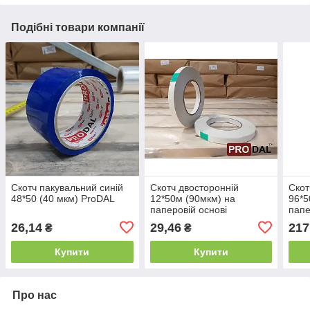
Подібні товари компанії
Скотч пакувальний синій
Скотч двосторонній
Скот
48*50 (40 мкм) ProDAL
12*50м (90мкм) на
96*5
паперовій основі
папе
26,14
29,46
217
₴
₴
Купити
Купити
Про нас