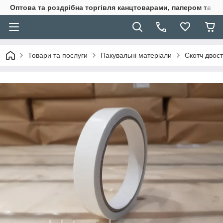
Оптова та роздрібна торгівля канцтоварами, папером та п
Товари та послуги
Пакувальні матеріали
Скотч двос