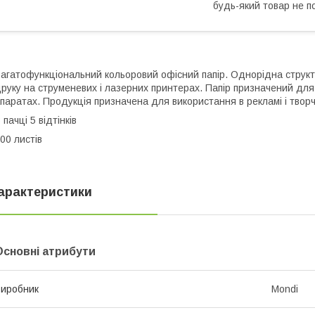
будь-який товар не п
агатофункціональний кольоровий офісний папір. Однорідна структу
руку на струменевих і лазерних принтерах. Папір призначений для
паратах. Продукція призначена для використання в рекламі і творч
 пачці 5 відтінків
00 листів
арактеристики
Основні атрибути
иробник
Mondi