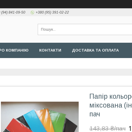
 (94) 841-09-50
+380 (95) 391-02-22
РО КОМПАНІЮ
КОНТАКТИ
ДОСТАВКА ТА ОПЛАТА
Папір кольор
міксована (ін
пач
1
143,83 ₴/пач