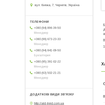
вул. Княжа, 7, Чернігів, Україна
Б
+380 (94) 896-39-50
д
Менеджер
а
+380 (99) 673-23-33
В
Менеджер
1
+380 (94) 841-09-50
Бухгалтерия
+380 (95) 391-02-22
Х
Менеджер
+380 (63) 502-21-21
Менеджер
В
http://ald-treid.com.ua