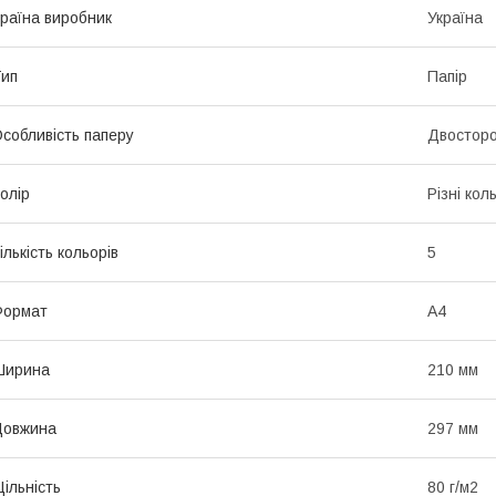
раїна виробник
Україна
ип
Папір
собливість паперу
Двостор
олір
Різні кол
ількість кольорів
5
Формат
A4
Ширина
210 мм
Довжина
297 мм
ільність
80 г/м2