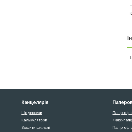
К
І
Ц
Канцелярія
Паперов
Щоденники
Папір офі
Калькулятори
Факс-папі
Зошити шкільні
Папір офіс