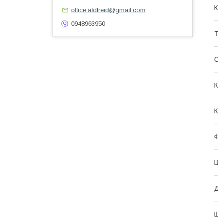
К
office.aldtreid@gmail.com
0948963950
Т
О
К
К
Щ