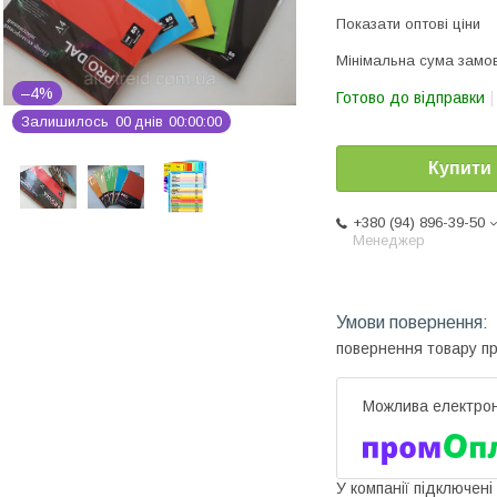
Показати оптові ціни
Мінімальна сума замов
–4%
Готово до відправки
Залишилось
0
0
днів
0
0
0
0
0
0
Купити
+380 (94) 896-39-50
Менеджер
повернення товару п
У компанії підключені