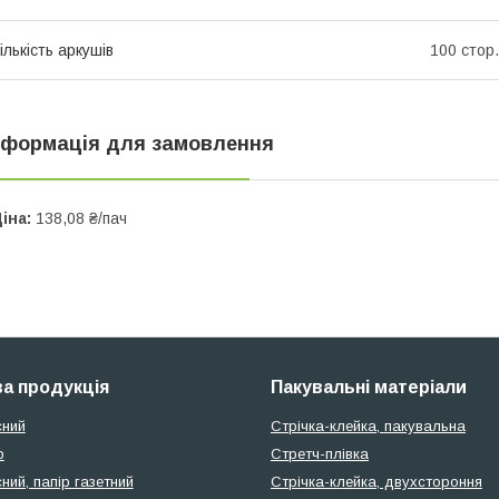
ількість аркушів
100 стор.
нформація для замовлення
іна:
138,08 ₴/пач
а продукція
Пакувальні матеріали
сний
Стрічка-клейка, пакувальна
р
Стретч-плівка
ний, папір газетний
Стрічка-клейка, двухстороння