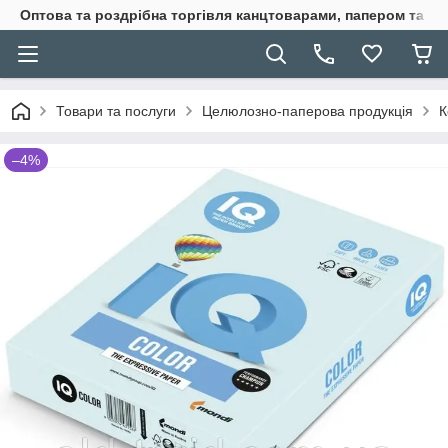
Оптова та роздрібна торгівля канцтоварами, папером та п
Товари та послуги
Целюлозно-паперова продукція
К
–4%