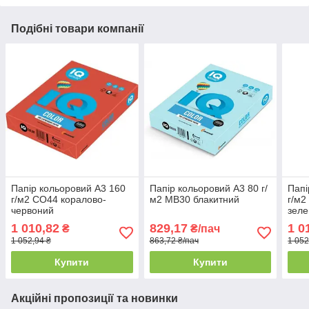
Подібні товари компанії
Папір кольоровий А3 160
Папір кольоровий А3 80 г/
Папі
г/м2 CO44 коралово-
м2 MB30 блакитний
г/м2
червоний
зел
1 010,82
829,17
1 0
₴
₴/пач
1 052,94 ₴
863,72 ₴/пач
1 052
Купити
Купити
Акційні пропозиції та новинки