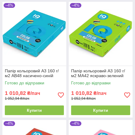
–4%
–4%
Папір кольоровий А3 160 г/
Папір кольоровий А3 160 г/
м2 АВ48 насичено-синій
м2 MA42 яскраво-зелений
Готово до відправки
Готово до відправки
1 010,82
1 010,82
₴/пач
₴/пач
1 052,94 ₴/пач
1 052,94 ₴/пач
Купити
Купити
–4%
–4%