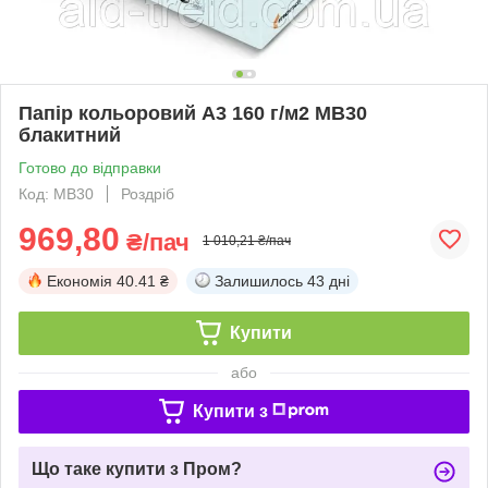
Папір кольоровий А3 160 г/м2 MB30
блакитний
Готово до відправки
Код: МВ30
Роздріб
969,80
₴/пач
1 010,21 ₴/пач
Економія
40.41 ₴
Залишилось
43 дні
Купити
або
Купити з
Що таке купити з Пром?