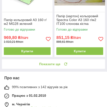
Папір (картон) кольоровий
Папір кольоровий А3 160 г/
Spectra Color А3 160 г/м2
м2 MG28 зелений
IT100 слонова кістка
Готово до відправки
Готово до відправки
969,80
851,15
₴/пач
₴/пач
1 010,21 ₴/пач
886,61 ₴/пач
Купити
Купити
Показати ще
Про нас
99% позитивних з 142 відгуків за рік
Працює з 01.02.2010
м. Чернігів