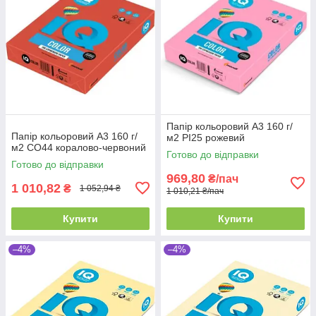
Папір кольоровий А3 160 г/
Папір кольоровий А3 160 г/
м2 PI25 рожевий
м2 CO44 коралово-червоний
Готово до відправки
Готово до відправки
969,80
₴/пач
1 010,82
₴
1 052,94 ₴
1 010,21 ₴/пач
Купити
Купити
–4%
–4%