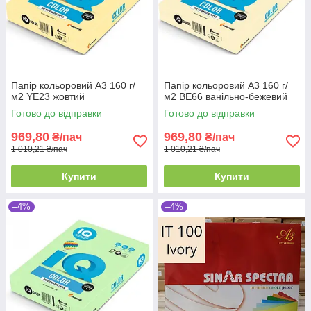
Папір кольоровий А3 160 г/
Папір кольоровий А3 160 г/
м2 YE23 жовтий
м2 BE66 ванільно-бежевий
Готово до відправки
Готово до відправки
969,80
969,80
₴/пач
₴/пач
1 010,21 ₴/пач
1 010,21 ₴/пач
Купити
Купити
–4%
–4%